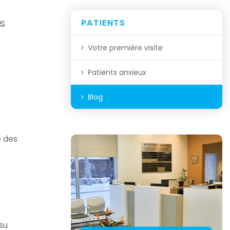
es
PATIENTS
Votre première visite
Patients anxieux
Blog
e des
su