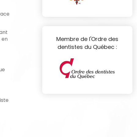
place
nant
Membre de l'Ordre des
é en
dentistes du Québec :
que
iste