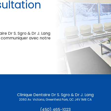
ultation
ire Dr S. Sgro & Dr J. Lang
t à communiquer avec notre
Clinique Dentaire Dr S. Sgro & Dr J. Lang
2060 Av. Victoria
Greenfield Park
QC
J4V 1M8
CA
(450) 465-1023