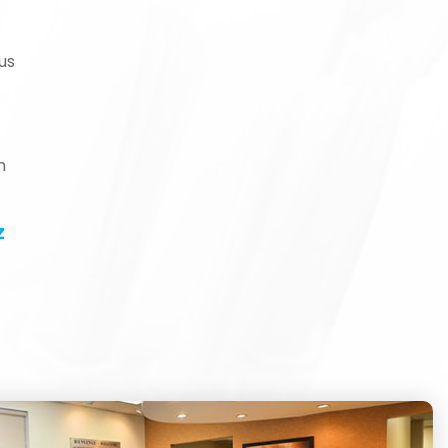
us
n
z